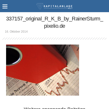
337157_original_R_K_B_by_RainerSturm_
pixelio.de
16. Oktober 2014