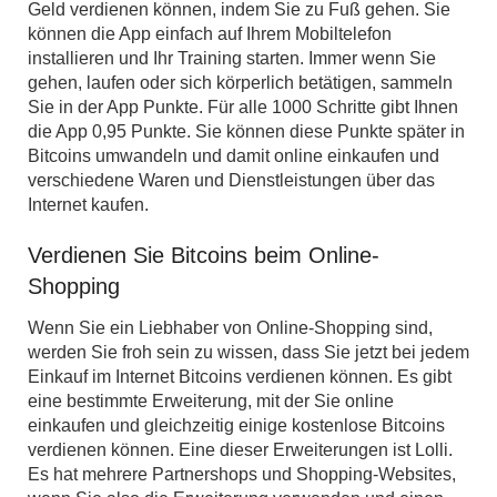
Geld verdienen können, indem Sie zu Fuß gehen. Sie
können die App einfach auf Ihrem Mobiltelefon
installieren und Ihr Training starten. Immer wenn Sie
gehen, laufen oder sich körperlich betätigen, sammeln
Sie in der App Punkte. Für alle 1000 Schritte gibt Ihnen
die App 0,95 Punkte. Sie können diese Punkte später in
Bitcoins umwandeln und damit online einkaufen und
verschiedene Waren und Dienstleistungen über das
Internet kaufen.
Verdienen Sie Bitcoins beim Online-
Shopping
Wenn Sie ein Liebhaber von Online-Shopping sind,
werden Sie froh sein zu wissen, dass Sie jetzt bei jedem
Einkauf im Internet Bitcoins verdienen können. Es gibt
eine bestimmte Erweiterung, mit der Sie online
einkaufen und gleichzeitig einige kostenlose Bitcoins
verdienen können. Eine dieser Erweiterungen ist Lolli.
Es hat mehrere Partnershops und Shopping-Websites,