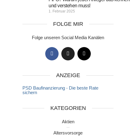
und verstehen muss!
1. Februar 2025
FOLGE MIR
Folge unseren Social Media Kanälen
ANZEIGE
PSD Baufinanzierung - Die beste Rate
sichern
KATEGORIEN
Aktien
Altersvorsorge