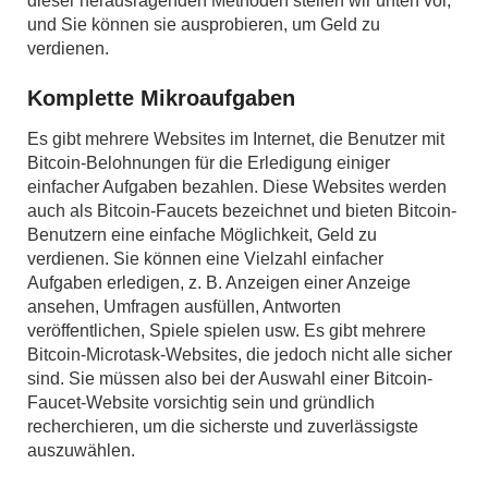
dieser herausragenden Methoden stellen wir unten vor,
und Sie können sie ausprobieren, um Geld zu
verdienen.
Komplette Mikroaufgaben
Es gibt mehrere Websites im Internet, die Benutzer mit
Bitcoin-Belohnungen für die Erledigung einiger
einfacher Aufgaben bezahlen. Diese Websites werden
auch als Bitcoin-Faucets bezeichnet und bieten Bitcoin-
Benutzern eine einfache Möglichkeit, Geld zu
verdienen. Sie können eine Vielzahl einfacher
Aufgaben erledigen, z. B. Anzeigen einer Anzeige
ansehen, Umfragen ausfüllen, Antworten
veröffentlichen, Spiele spielen usw. Es gibt mehrere
Bitcoin-Microtask-Websites, die jedoch nicht alle sicher
sind. Sie müssen also bei der Auswahl einer Bitcoin-
Faucet-Website vorsichtig sein und gründlich
recherchieren, um die sicherste und zuverlässigste
auszuwählen.