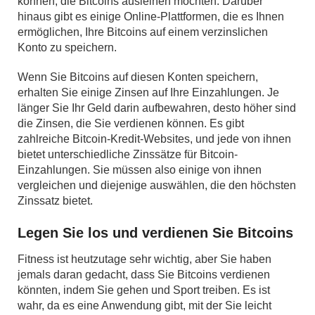
können, die Bitcoins ausleihen möchten. Darüber
hinaus gibt es einige Online-Plattformen, die es Ihnen
ermöglichen, Ihre Bitcoins auf einem verzinslichen
Konto zu speichern.
Wenn Sie Bitcoins auf diesen Konten speichern,
erhalten Sie einige Zinsen auf Ihre Einzahlungen. Je
länger Sie Ihr Geld darin aufbewahren, desto höher sind
die Zinsen, die Sie verdienen können. Es gibt
zahlreiche Bitcoin-Kredit-Websites, und jede von ihnen
bietet unterschiedliche Zinssätze für Bitcoin-
Einzahlungen. Sie müssen also einige von ihnen
vergleichen und diejenige auswählen, die den höchsten
Zinssatz bietet.
Legen Sie los und verdienen Sie Bitcoins
Fitness ist heutzutage sehr wichtig, aber Sie haben
jemals daran gedacht, dass Sie Bitcoins verdienen
könnten, indem Sie gehen und Sport treiben. Es ist
wahr, da es eine Anwendung gibt, mit der Sie leicht