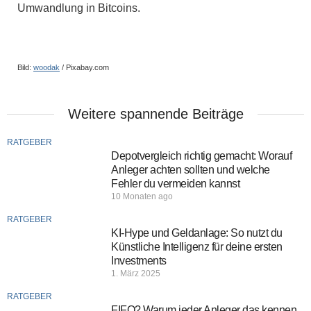
Umwandlung in Bitcoins.
Bild:
woodak
/ Pixabay.com
Weitere spannende Beiträge
RATGEBER
Depotvergleich richtig gemacht: Worauf
Anleger achten sollten und welche
Fehler du vermeiden kannst
10 Monaten ago
RATGEBER
KI-Hype und Geldanlage: So nutzt du
Künstliche Intelligenz für deine ersten
Investments
1. März 2025
RATGEBER
FIFO? Warum jeder Anleger das kennen