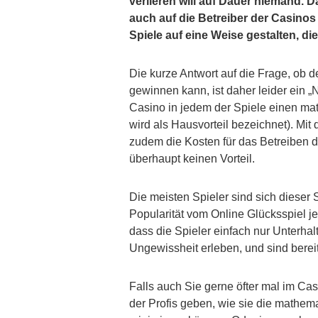
verlieren will auf Dauer niemand. Da
auch auf die Betreiber der Casinos 
Spiele auf eine Weise gestalten, die
Die kurze Antwort auf die Frage, ob d
gewinnen kann, ist daher leider ein 
Casino in jedem der Spiele einen ma
wird als Hausvorteil bezeichnet). Mi
zudem die Kosten für das Betreiben 
überhaupt keinen Vorteil.
Die meisten Spieler sind sich dieser S
Popularität vom Online Glücksspiel je
dass die Spieler einfach nur Unterha
Ungewissheit erleben, und sind bereit
Falls auch Sie gerne öfter mal im Cas
der Profis geben, wie sie die mathem