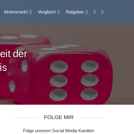
Aktienmarkt
Vergleich
Ratgeber
it der
is
FOLGE MIR
Folge unseren Social Media Kanälen