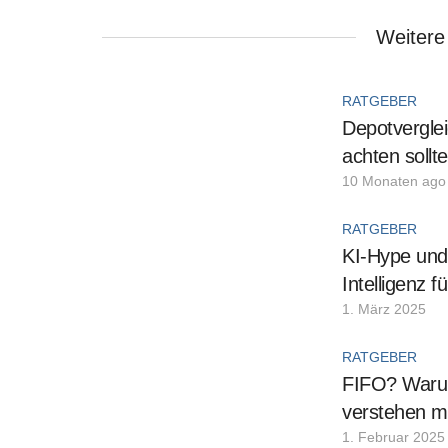
Weitere
RATGEBER
Depotverglei
achten sollt
10 Monaten ago
RATGEBER
KI-Hype und 
Intelligenz 
1. März 2025
RATGEBER
FIFO? Warum
verstehen m
1. Februar 2025