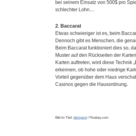
bei seinem Einsatz von 500$ pro Spi
schlechter Lohn…
2. Baccarat
Etwas schwieriger ist es, beim Bacca
Dennoch gibt es Menschen, die genau
Beim Baccarat funktioniert dies so,
Muster auf den Rückseiten der Karte
Karten auftreten, wird diese Technik
erkennen, ob hohe oder niedrige Kart
Vorteil gegenüber dem Haus verschaff
Casinos gegen die Hausordnung.
Bild im Titel:
blickpixel
/ Pixabay.com