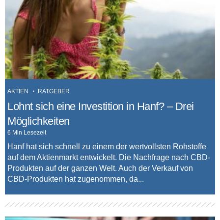
AKTIEN
RATGEBER
Lohnt sich eine Investition in Hanf? – Drei
Möglichkeiten
6 Min Lesezeit
Hanf hat sich schnell zu einem der wertvollsten Rohstoffe
auf dem Aktienmarkt entwickelt. Die Nachfrage nach CBD-
Produkten auf der ganzen Welt. Auch der Verkauf von
CBD-Produkten hat zugenommen, da...